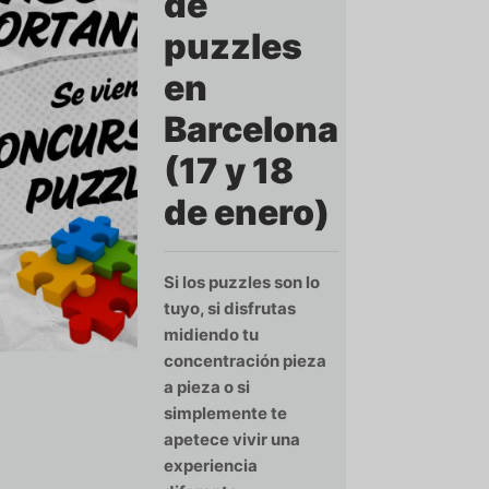
de
puzzles
en
Barcelona
(17 y 18
de enero)
Si los puzzles son lo
tuyo, si disfrutas
midiendo tu
concentración pieza
a pieza o si
simplemente te
apetece vivir una
experiencia