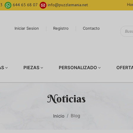
Hor
03
644 65 68 07
info@puzzlemania.net
Iniciar Sesion
Registro
Contacto
AS
PIEZAS
PERSONALIZADO
OFERT
Noticias
Blog
Inicio