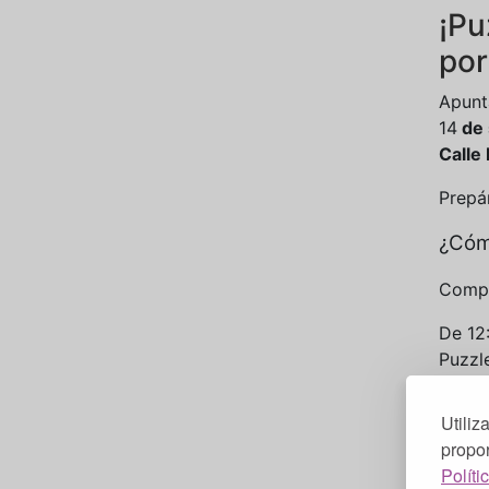
¡Pu
por
Apunta
14
de 
Calle
Prepá
¿Cóm
Compe
De 12
Puzzl
Inscri
Utiliz
¡Habr
propor
¿Có
Políti