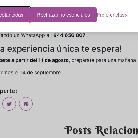
s hacerlo de tres formas superfáciles:
eptar todas
Rechazar no esenciales
Preferencias
 tienda de Puzzlemania:
C/ Diputació 225, Barcelona
ndo un email a:
info@puzzlemania.net
iando un WhatsApp al:
644 656 807
a experiencia única te espera!
bete a partir del 11 de agosto
, prepárate para una mañana in
vemos el 14 de septiembre.
arte:
Posts Relacio