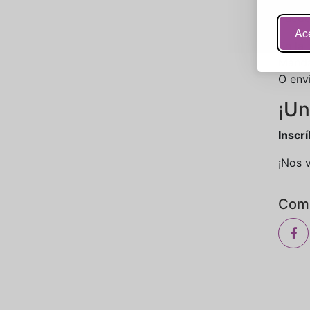
Puede
Ac
En la
Manda
O env
¡Un
Inscrí
¡Nos 
Comp