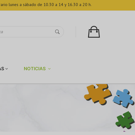
ario lunes a sábado de 10.30 a 14 y 16.30 a 20 h.
AS
NOTICIAS