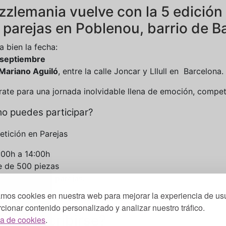
zzlemania vuelve con la 5 edición
 parejas en Poblenou, barrio de B
 bien la fecha:
septiembre
 Mariano Aguiló
, entre la calle Joncar y Lllull en Barcelona.
rate para una jornada inolvidable llena de emoción, compet
o puedes participar?
tición en Parejas
:00h a 14:00h
e de 500 piezas
pción: 12€ por parejas.
amos cookies en nuestra web para mejorar la experiencia de usu
á premio para los
3 más rápidos
!
cionar contenido personalizado y analizar nuestro tráfico.
mo inscribirse?
ca de cookies
.