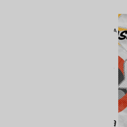
CONCURSO DE
PUZZLES PRIMAVERA
25/04/2026
¡Llega el
Concurso
de
Puzzles
de
Primavera