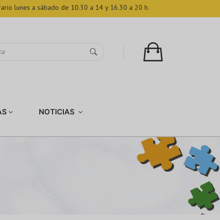
ario lunes a sábado de 10.30 a 14 y 16.30 a 20 h.
AS
NOTICIAS