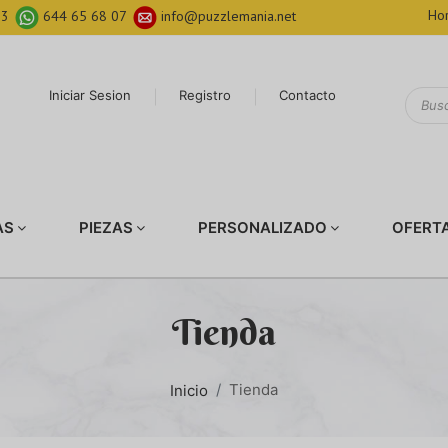
Hor
03
644 65 68 07
info@puzzlemania.net
Iniciar Sesion
Registro
Contacto
AS
PIEZAS
PERSONALIZADO
OFERT
Tienda
Tienda
Inicio