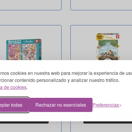
amos cookies en nuestra web para mejorar la experiencia de usu
cionar contenido personalizado y analizar nuestro tráfico.
HELLO KITTY 2X500
WINNIE THE POOH
ca de cookies
.
500 Piezas
500 Piezas
eptar todas
Rechazar no esenciales
Preferencias
14.9€
12.5€