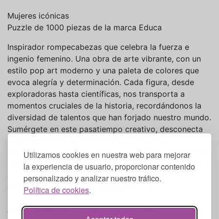
Mujeres icónicas
Puzzle de 1000 piezas de la marca Educa
Inspirador rompecabezas que celebra la fuerza e
ingenio femenino. Una obra de arte vibrante, con un
estilo pop art moderno y una paleta de colores que
evoca alegría y determinación. Cada figura, desde
exploradoras hasta científicas, nos transporta a
momentos cruciales de la historia, recordándonos la
diversidad de talentos que han forjado nuestro mundo.
Sumérgete en este pasatiempo creativo, desconecta
del estrés diario y experimenta la profunda
satisfacción de unir cada pieza. Descubre la magia de
Utilizamos cookies en nuestra web para mejorar
marcas como Ravensburger y Educa en nuestra tienda
la experiencia de usuario, proporcionar contenido
de puzles online. Empieza hoy tu reto personal y
personalizado y analizar nuestro tráfico.
colecciona momentos de paz y orgullo.
Política de cookies
.
#puzle #relax #pasatiempos #bienestar